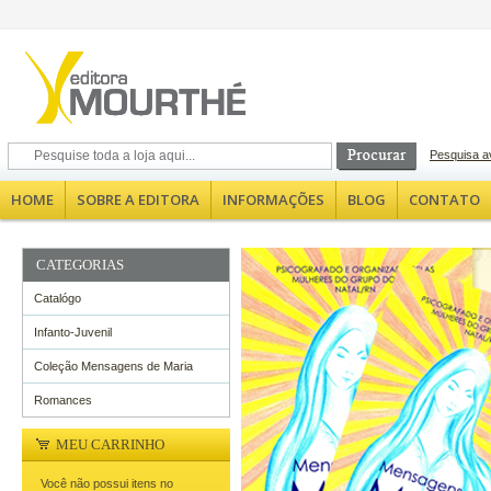
Pesquisa 
HOME
SOBRE A EDITORA
INFORMAÇÕES
BLOG
CONTATO
CATEGORIAS
Catalógo
Infanto-Juvenil
Coleção Mensagens de Maria
Romances
MEU CARRINHO
Você não possui itens no